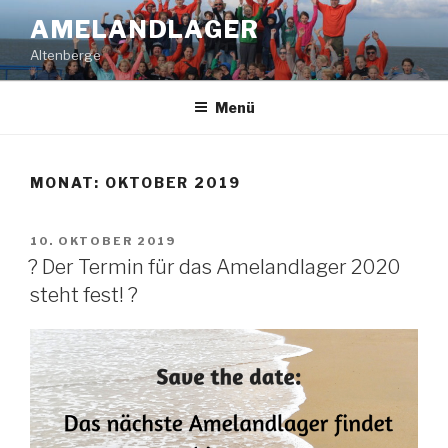
Zum
AMELANDLAGER
Inhalt
Altenberge
springen
Menü
MONAT:
OKTOBER 2019
VERÖFFENTLICHT
10. OKTOBER 2019
AM
? Der Termin für das Amelandlager 2020
steht fest! ?