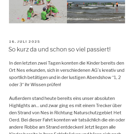
VERÖFFENTLICHT
16. JULI 2025
AM
So kurz da und schon so viel passiert!
In den letzten zwei Tagen konnten die Kinder bereits den
Ort Nes erkunden, sich in verschiedenen AG´s kreativ und
sportlich betätigen und in der lustigen Abendshow “1, 2
oder 3“ ihr Wissen prüfen!
Außerdem stand heute bereits eins unser absoluten
Highlights an… und zwar ging es mit einem Trecker über
den Strand von Nes in Richtung Naturschutzgebiet Het
Oerd. Bei dieser Fahrt konnten wir tatsächlich die ein oder
andere Robbe am Strand entdecken! Jetzt liegen alle