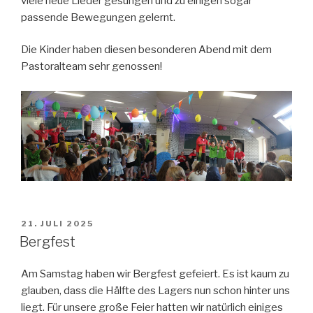
viele neue Lieder gesungen und zu einigen sogar
passende Bewegungen gelernt.
Die Kinder haben diesen besonderen Abend mit dem
Pastoralteam sehr genossen!
VERÖFFENTLICHT
21. JULI 2025
AM
Bergfest
Am Samstag haben wir Bergfest gefeiert. Es ist kaum zu
glauben, dass die Hälfte des Lagers nun schon hinter uns
liegt. Für unsere große Feier hatten wir natürlich einiges