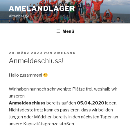
Zum
AMELANDLAGER
Inhalt
Altenberge
springen
Menü
VERÖFFENTLICHT
29. MÄRZ 2020
VON
AMELAND
AM
Anmeldeschluss!
Hallo zusammen!
Wir haben nur noch sehr wenige Plätze frei, weshalb wir
unseren
Anmeldeschluss
bereits auf den
05.04.2020
legen.
Nichtsdestotrotz kann es passieren, dass wir bei den
Jungen oder Mädchen bereits in den nächsten Tagen an
unsere Kapazitätsgrenze stoßen.