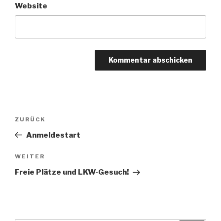
Website
Beitragsnavigation
Vorheriger
ZURÜCK
Beitrag
Anmeldestart
Nächster
WEITER
Beitrag
Freie Plätze und LKW-Gesuch!