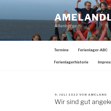
Zum
Inhalt
AMELAND
springen
Altenberge
Termine
Ferienlager-ABC
Ferienlagerhistorie
Impres
VERÖFFENTLICHT
9. JULI 2022
VON
AMELAND
AM
Wir sind gut ang