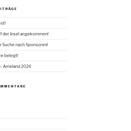
EITRÄGE
st!
uf der Insel angekommen!
er Suche nach Sponsoren!
ze belegt!
 – Ameland 2026
OMMENTARE