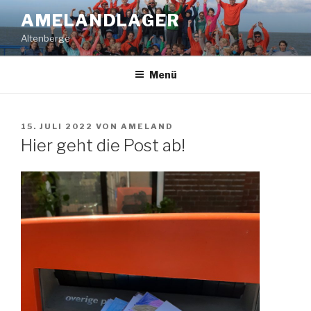
Zum
AMELANDLAGER
Inhalt
Altenberge
springen
Menü
VERÖFFENTLICHT
15. JULI 2022
VON
AMELAND
AM
Hier geht die Post ab!