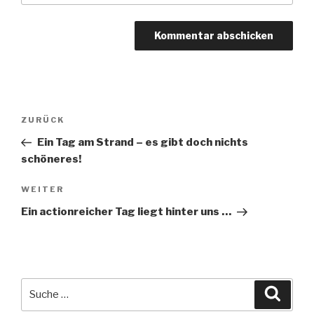
Beitragsnavigation
Vorheriger
ZURÜCK
Beitrag
Ein Tag am Strand – es gibt doch nichts
schöneres!
Nächster
WEITER
Beitrag
Ein actionreicher Tag liegt hinter uns …
Suche
Suche
nach: