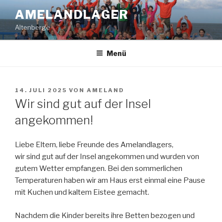
Zum
AMELANDLAGER
Inhalt
Altenberge
springen
Menü
VERÖFFENTLICHT
14. JULI 2025
VON
AMELAND
AM
Wir sind gut auf der Insel
angekommen!
Liebe Eltern, liebe Freunde des Amelandlagers,
wir sind gut auf der Insel angekommen und wurden von
gutem Wetter empfangen. Bei den sommerlichen
Temperaturen haben wir am Haus erst einmal eine Pause
mit Kuchen und kaltem Eistee gemacht.
Nachdem die Kinder bereits ihre Betten bezogen und