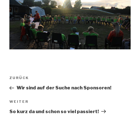
Beitragsnavigation
Vorheriger
ZURÜCK
Beitrag
Wir sind auf der Suche nach Sponsoren!
Nächster
WEITER
Beitrag
So kurz da und schon so viel passiert!