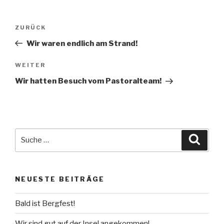
Beitragsnavigation
Vorheriger
ZURÜCK
Beitrag
Wir waren endlich am Strand!
Nächster
WEITER
Beitrag
Wir hatten Besuch vom Pastoralteam!
Suche
Suche
nach:
NEUESTE BEITRÄGE
Bald ist Bergfest!
Wir sind gut auf der Insel angekommen!