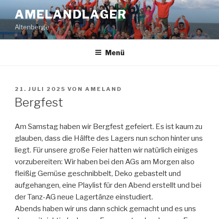
Zum
AMELANDLAGER
Inhalt
Altenberge
springen
Menü
VERÖFFENTLICHT
21. JULI 2025
VON
AMELAND
AM
Bergfest
Am Samstag haben wir Bergfest gefeiert. Es ist kaum zu
glauben, dass die Hälfte des Lagers nun schon hinter uns
liegt. Für unsere große Feier hatten wir natürlich einiges
vorzubereiten: Wir haben bei den AGs am Morgen also
fleißig Gemüse geschnibbelt, Deko gebastelt und
aufgehangen, eine Playlist für den Abend erstellt und bei
der Tanz-AG neue Lagertänze einstudiert.
Abends haben wir uns dann schick gemacht und es uns